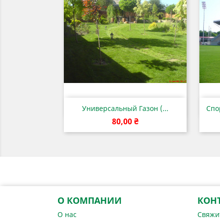
Быстрый просмотр

Универсальный Газон (...
Спо
Цена
80,00 ₴
О КОМПАНИИ
КОН
О нас
Свяжи