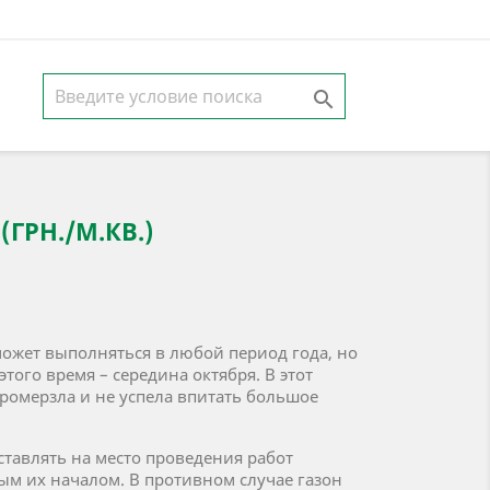

ГРН./М.КВ.)
может выполняться в любой период года, но
того время – середина октября. В этот
промерзла и не успела впитать большое
ставлять на место проведения работ
ым их началом. В противном случае газон