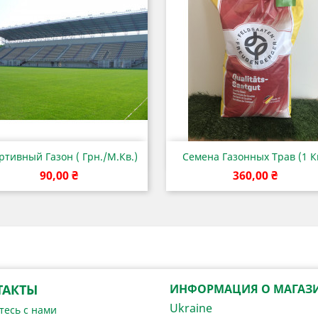
Быстрый просмотр
Быстрый просмот


ртивный Газон ( Грн./м.кв.)
Семена Газонных Трав (1 Кг
Цена
Цена
90,00 ₴
360,00 ₴
ТАКТЫ
ИНФОРМАЦИЯ О МАГАЗ
Ukraine
тесь с нами